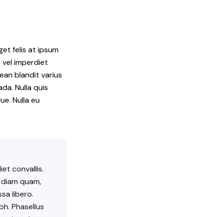
et felis at ipsum
 vel imperdiet
ean blandit varius
da. Nulla quis
ue. Nulla eu
et convallis.
s diam quam,
sa libero.
bh. Phasellus