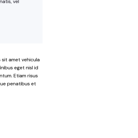
atis, vel
 sit amet vehicula
nibus eget nisl id
entum. Etiam risus
oque penatibus et