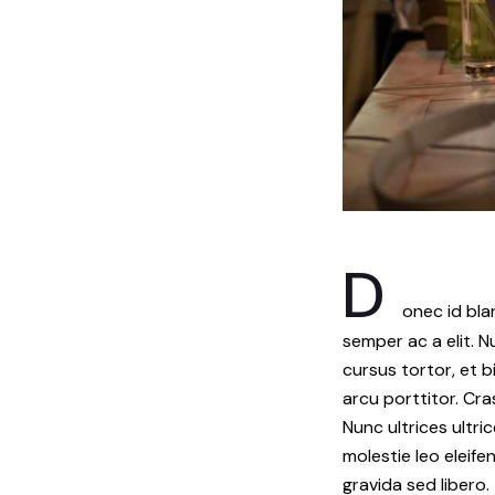
D
onec id bla
semper ac a elit. 
cursus tortor, et 
arcu porttitor. Cras 
Nunc ultrices ultri
molestie leo eleife
gravida sed libero.