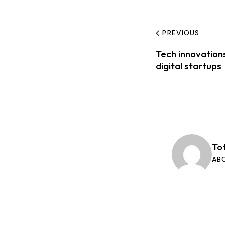
PREVIOUS
Tech innovations
digital startups
To
AB