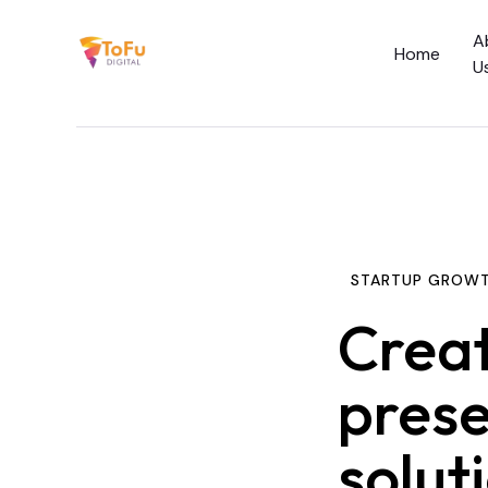
A
Home
U
Home
About Us
Services
STARTUP GROW
Social Media C
Creat
Academy
prese
solut
Blog