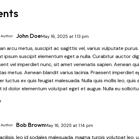
nts
John Doe
 Author
May 16, 2025
at
1:13 pm
n arcu metus, suscipit ac sagittis vel, varius vulputate purus
 at ipsum suscipit elementum eget a nulla. Curabitur auctor di
ent vel imperdiet nunc, sit amet venenatis sapien. Aenean quis
as metus. Aenean blandit varius lacinia. Praesent imperdiet e
er luctus ex quis feugiat malesuada. Nulla quis mollis leo, quis
t id dolor elementum volutpat eget et augue. Nulla eu sollicitu
y
Bob Brown
 Author
May 16, 2025
at
1:14 pm
acilisis, leo id sodales malesuada, magna turpis volutpat leo,