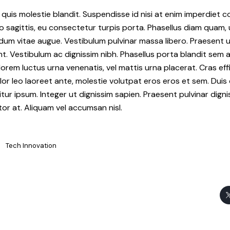
uis molestie blandit. Suspendisse id nisi at enim imperdiet c
eo sagittis, eu consectetur turpis porta. Phasellus diam quam,
rdum vitae augue. Vestibulum pulvinar massa libero. Praesent u
nt. Vestibulum ac dignissim nibh. Phasellus porta blandit sem
orem luctus urna venenatis, vel mattis urna placerat. Cras effi
dolor leo laoreet ante, molestie volutpat eros eros et sem. Duis 
itur ipsum. Integer ut dignissim sapien. Praesent pulvinar dign
or at. Aliquam vel accumsan nisl.
Tech Innovation