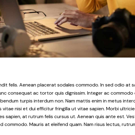
ndit felis. Aenean placerat sodales commodo. In sed odio at
Nunc consequat ac tortor quis dignissim. Integer ac commodo e
bibendum turpis interdum non. Nam mattis enim in metus interd
vitae nisi et dui efficitur fringilla ut vitae sapien. Morbi ultrici
ces sapien, at rutrum felis cursus ut. Aenean quis ante est. Ve
nd commodo. Mauris at eleifend quam. Nam risus lectus, rutrum