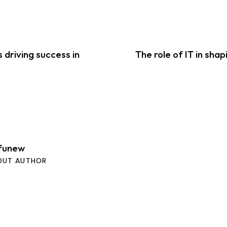
 driving success in
The role of IT in shap
funew
OUT AUTHOR