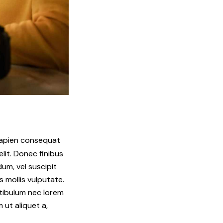
 sapien consequat
lit. Donec finibus
um, vel suscipit
es mollis vulputate.
stibulum nec lorem
 ut aliquet a,