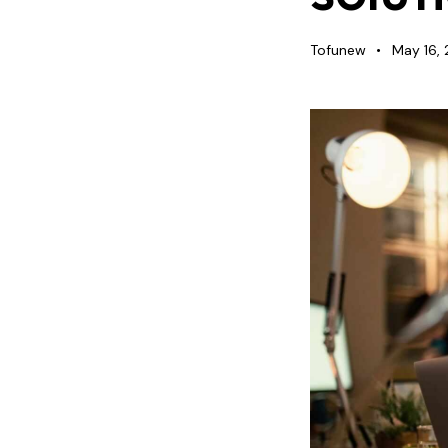
Contact Us
Tofunew
May 16,