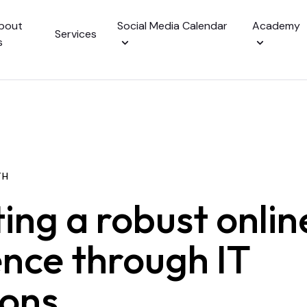
bout
Social Media Calendar
Academy
Services
s
TH
alendar
ing a robust onlin
nce through IT
ions