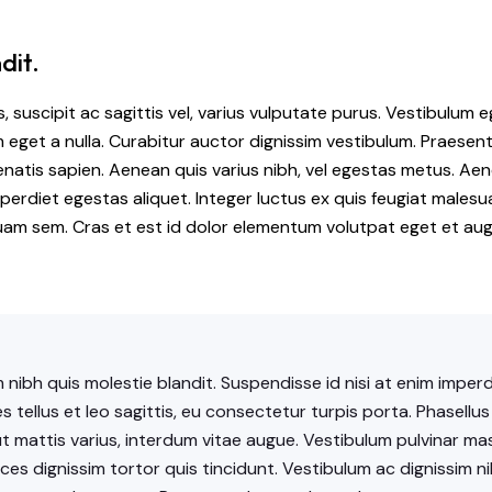
dit.
suscipit ac sagittis vel, varius vulputate purus. Vestibulum eg
 eget a nulla. Curabitur auctor dignissim vestibulum. Praesent
enatis sapien. Aenean quis varius nibh, vel egestas metus. Aen
mperdiet egestas aliquet. Integer luctus ex quis feugiat malesua
iquam sem. Cras et est id dolor elementum volutpat eget et aug
nibh quis molestie blandit. Suspendisse id nisi at enim imperdi
 tellus et leo sagittis, eu consectetur turpis porta. Phasellu
t mattis varius, interdum vitae augue. Vestibulum pulvinar mas
ices dignissim tortor quis tincidunt. Vestibulum ac dignissim ni