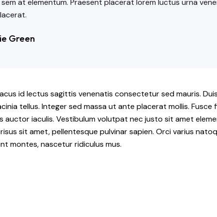
 sem at elementum. Praesent placerat lorem luctus urna venen
lacerat.
ie Green
acus id lectus sagittis venenatis consectetur sed mauris. Duis
cinia tellus. Integer sed massa ut ante placerat mollis. Fusce fi
us auctor iaculis. Vestibulum volutpat nec justo sit amet elem
ec risus sit amet, pellentesque pulvinar sapien. Orci varius nat
ent montes, nascetur ridiculus mus.