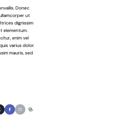
onvallis. Donec
 ullamcorper ut
ltrices dignissim
 at elementum.
citur, enim vel
quis varius dolor.
issim mauris, sed