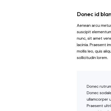
Donec id blan
Aenean arcu metus, 
suscipit elementum
nunc, sit amet ven
lacinia. Praesent i
mollis leo, quis al
sollicitudin lorem.
Donec rutrum 
Donec sodales
ullamcorper u
Praesent ultr