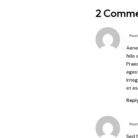
2 Comme
Post
Aenea
felis
Praes
egest
Integ
et es
Repl
Post
Sed f