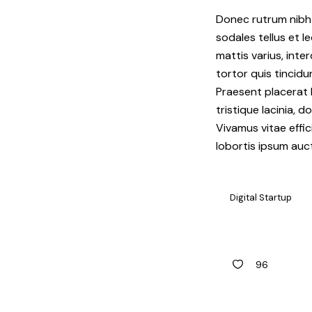
Donec rutrum nibh q
sodales tellus et l
mattis varius, inte
tortor quis tincidu
Praesent placerat l
tristique lacinia, 
Vivamus vitae effic
lobortis ipsum auct
Digital Startup
96